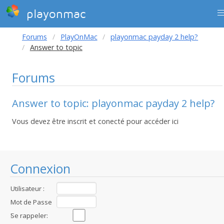
playonmac
Forums
PlayOnMac
playonmac payday 2 help?
Answer to topic
Forums
Answer to topic: playonmac payday 2 help?
Vous devez être inscrit et conecté pour accéder ici
Connexion
Utilisateur :
Mot de Passe
:
Se rappeler: