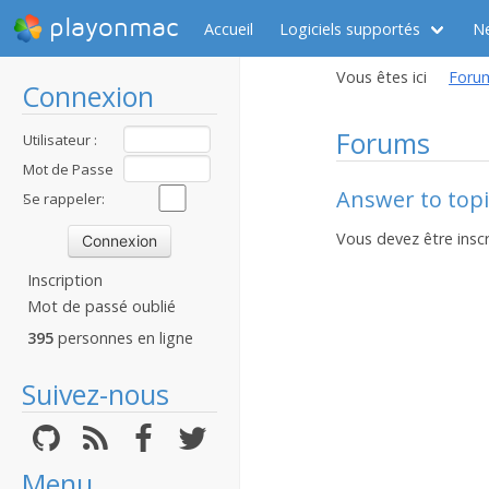
playonmac
Accueil
Logiciels supportés
N
Vous êtes ici
Foru
Connexion
Forums
Utilisateur :
Mot de Passe
Answer to topi
:
Se rappeler:
Vous devez être inscr
Inscription
Mot de passé oublié
395
personnes en ligne
Suivez-nous
Menu