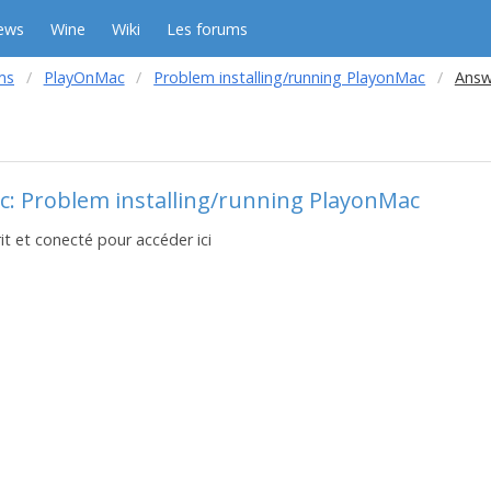
ews
Wine
Wiki
Les forums
ms
PlayOnMac
Problem installing/running PlayonMac
Answ
c: Problem installing/running PlayonMac
it et conecté pour accéder ici