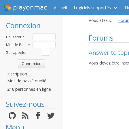
playonmac
Accueil
Logiciels supportés
N
Vous êtes ici
Foru
Connexion
Forums
Utilisateur :
Mot de Passe
Answer to topi
:
Se rappeler:
Vous devez être inscr
Inscription
Mot de passé oublié
216
personnes en ligne
Suivez-nous
Menu