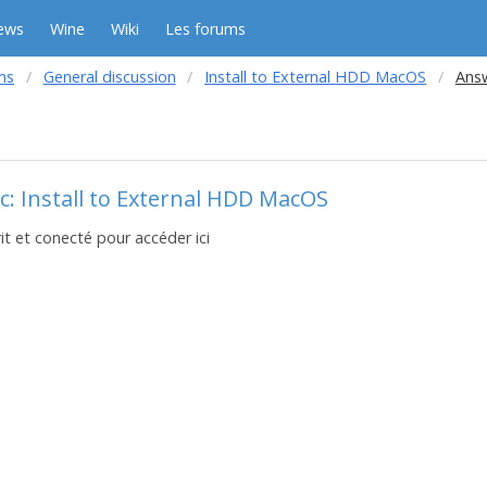
ews
Wine
Wiki
Les forums
ms
General discussion
Install to External HDD MacOS
Answ
c: Install to External HDD MacOS
it et conecté pour accéder ici