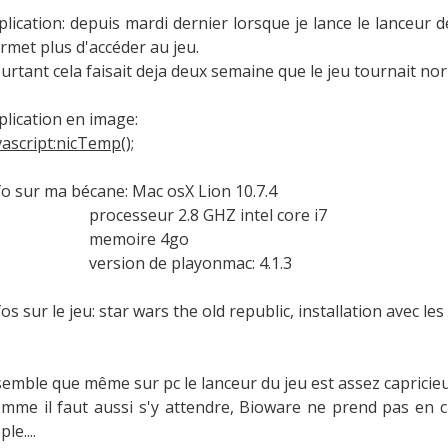
plication: depuis mardi dernier lorsque je lance le lanceur
rmet plus d'accéder au jeu.
urtant cela faisait deja deux semaine que le jeu tournait no
plication en image:
vascript:nicTemp();
fo sur ma bécane: Mac osX Lion 10.7.4
rocesseur 2.8 GHZ intel core i7
emoire 4go
ersion de playonmac: 4.1.3
fos sur le jeu: star wars the old republic, installation avec les
 semble que même sur pc le lanceur du jeu est assez capricie
mme il faut aussi s'y attendre, Bioware ne prend pas en 
le....