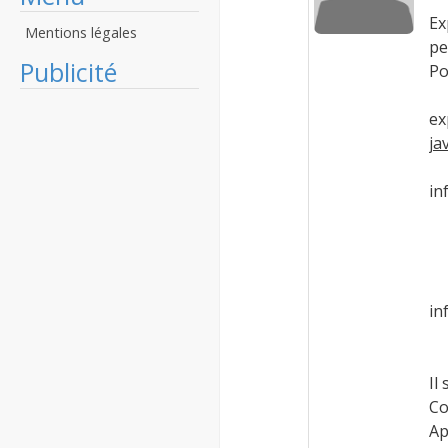
Ex
Mentions légales
pe
Publicité
Po
ex
ja
in
p
m
v
in
Il
Co
App