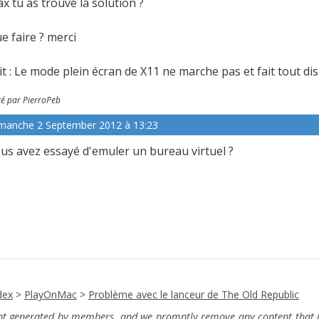
x tu as trouvé la solution ?
e faire ? merci
it : Le mode plein écran de X11 ne marche pas et fait tout disp
té par PierroPeb
manche 2 September 2012 à 13:23
us avez essayé d'emuler un bureau virtuel ?
dex
>
PlayOnMac
>
Problème avec le lanceur de The Old Republic
ent generated by members, and we promptly remove any content that in