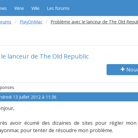
ews
Wine
Wiki
Les forums
orums
PlayOnMac
Problème avec le lanceur de The Old Repub
le lanceur de The Old Republic
Nouv
ponses
ndredi 13 Juillet 2012 à 11:36
njour,
rès avoir écumé des dizaines de sites pour régler mo
ayonmac pour tenter de résoudre mon problème.