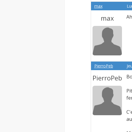
max
Lu
max
Ah
PierroPeb
Je
PierroPeb
Bo
Pi
fe
C'
au