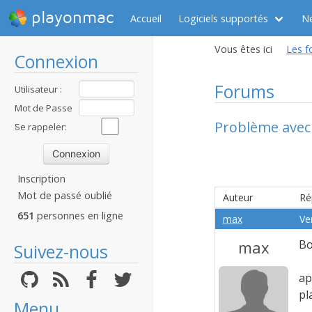
playonmac
Accueil
Logiciels supportés
N
Vous êtes ici
Les f
Connexion
Forums
Utilisateur :
Mot de Passe
Problème avec 
:
Se rappeler:
Inscription
Mot de passé oublié
Auteur
Ré
651
personnes en ligne
max
Ve
max
Bo
Suivez-nous
ap
pl
Menu