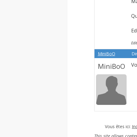
Ma
Qu
Ed
Edi
MiniBoO
Di
MiniBoO
Vo
Vous êtes ici:
In
This site allows cont