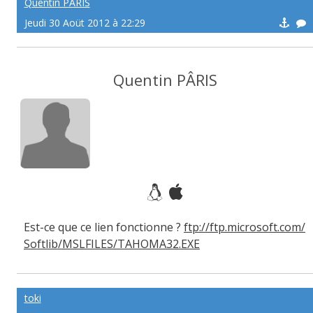
Quentin PÂRIS
Jeudi 30 Aoüt 2012 à 22:29
Quentin PÂRIS
Est-ce que ce lien fonctionne ?
ftp://ftp.microsoft.com/
Softlib/MSLFILES/TAHOMA32.EXE
toki