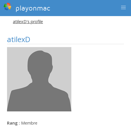
playonmac
atilexD's profile
atilexD
Rang :
Membre