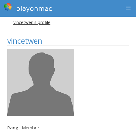
playonmac
vincetwen's profile
vincetwen
Rang :
Membre