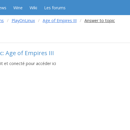
ews
Wine
Wiki
Les forums
ms
PlayOnLinux
Age of Empires III
Answer to topic
: Age of Empires III
it et conecté pour accéder ici