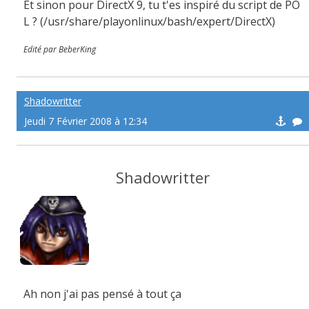
Et sinon pour DirectX 9, tu t'es inspiré du script de PO
L ? (/usr/share/playonlinux/bash/expert/DirectX)
Edité par BeberKing
Shadowritter
Jeudi 7 Février 2008 à 12:34
Shadowritter
Ah non j'ai pas pensé à tout ça