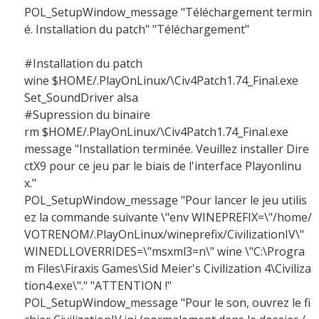
POL_SetupWindow_message "Téléchargement termin
é. Installation du patch" "Téléchargement"
#Installation du patch
wine $HOME/.PlayOnLinux/\Civ4Patch1.74_Final.exe
Set_SoundDriver alsa
#Supression du binaire
rm $HOME/.PlayOnLinux/\Civ4Patch1.74_Final.exe
message "Installation terminée. Veuillez installer Dire
ctX9 pour ce jeu par le biais de l'interface Playonlinu
x."
POL_SetupWindow_message "Pour lancer le jeu utilis
ez la commande suivante \"env WINEPREFIX=\"/home/
VOTRENOM/.PlayOnLinux/wineprefix/CivilizationIV\"
WINEDLLOVERRIDES=\"msxml3=n\" wine \"C:\Progra
m Files\Firaxis Games\Sid Meier's Civilization 4\Civiliza
tion4.exe\"." "ATTENTION !"
POL_SetupWindow_message "Pour le son, ouvrez le fi