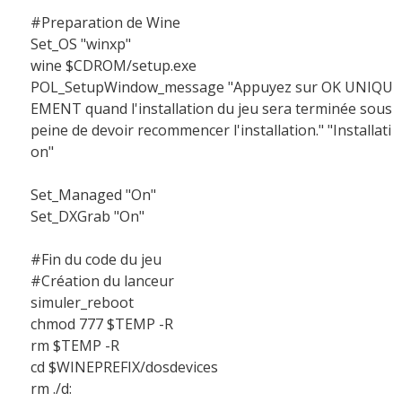
#Preparation de Wine
Set_OS "winxp"
wine $CDROM/setup.exe
POL_SetupWindow_message "Appuyez sur OK UNIQU
EMENT quand l'installation du jeu sera terminée sous
peine de devoir recommencer l'installation." "Installati
on"
Set_Managed "On"
Set_DXGrab "On"
#Fin du code du jeu
#Création du lanceur
simuler_reboot
chmod 777 $TEMP -R
rm $TEMP -R
cd $WINEPREFIX/dosdevices
rm ./d: