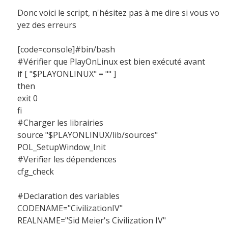
Donc voici le script, n'hésitez pas à me dire si vous vo
yez des erreurs
[code=console]#bin/bash
#Vérifier que PlayOnLinux est bien exécuté avant
if [ "$PLAYONLINUX" = "" ]
then
exit 0
fi
#Charger les librairies
source "$PLAYONLINUX/lib/sources"
POL_SetupWindow_Init
#Verifier les dépendences
cfg_check
#Declaration des variables
CODENAME="CivilizationIV"
REALNAME="Sid Meier's Civilization IV"