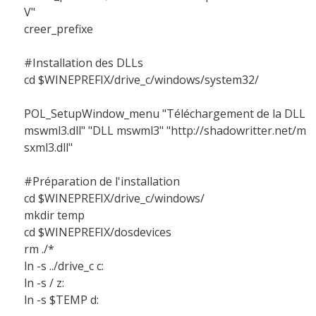
V"
creer_prefixe
#Installation des DLLs
cd $WINEPREFIX/drive_c/windows/system32/
POL_SetupWindow_menu "Téléchargement de la DLL
mswml3.dll" "DLL mswml3" "http://shadowritter.net/m
sxml3.dll"
#Préparation de l'installation
cd $WINEPREFIX/drive_c/windows/
mkdir temp
cd $WINEPREFIX/dosdevices
rm ./*
ln -s ../drive_c c:
ln -s / z:
ln -s $TEMP d: