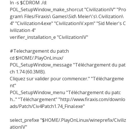
ln -s $CDROM ./d:
POL_SetupWindow_make_shorcut "CivilizationIV" "Pro
gram\ Files/Firaxis\ Games\Sid\ Meier\'s\ Civilization\
4" "Civilization4.exe" "CivilizationIV.xpm" "Sid Meier's C
ivilization 4"
verifier_installation_e "CivilizationIV"
#Telechargement du patch
cd $HOME/.PlayOnLinux/
POL_SetupWindow_message "Téléchargement du pat
ch 1.74 (60.3MB).
Cliquez sur valider pour commencer." "Téléchargeme
nt"
POL_SetupWindow_menu "Téléchargement du patc
h..." "Téléchargement" "http://www.firaxis.com/downlo
ads/Patch/Civ4Patch1.74_Final.exe"
select_prefixe "$HOME/.PlayOnLinux/wineprefix/Civiliz
ationIV"