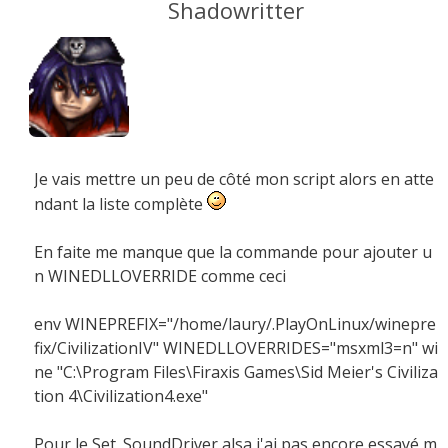
Shadowritter
Je vais mettre un peu de côté mon script alors en atte
ndant la liste complète
En faite me manque que la commande pour ajouter u
n WINEDLLOVERRIDE comme ceci
env WINEPREFIX="/home/laury/.PlayOnLinux/winepre
fix/CivilizationIV" WINEDLLOVERRIDES="msxml3=n" wi
ne "C:\Program Files\Firaxis Games\Sid Meier's Civiliza
tion 4\Civilization4.exe"
Pour le Set_SoundDriver alsa j'ai pas encore essayé m