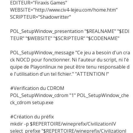
EDITEUR="Firaxis Games"
WEBSITE="http://www.civ4-lejeu.com/home.htm"
SCRIPTEUR="Shadowritter"
POL_SetupWindow_presentation "$REALNAME" "$EDI
TEUR" "$WEBSITE" "$SCRIPTEUR" "$CODENAME"
POL_SetupWindow_message "Ce jeu a besoin d'un cra
ck NOCD pour fonctionner. Ni l'auteur du script, ni l'é
quipe de Playonlinux ne peut être tenu responsable d
e l'utilisation d'un tel fichier." "ATTENTION !"
#Verification du CDROM
POL_SetupWindow_cdrom "1" POL_SetupWindow_che
ck_cdrom setup.exe
#Création du préfix
mkdir -p $REPERTOIRE/wineprefix/CivilizationIV
select_prefixe "$REPERTOIRE/wineprefix/CivilizationI