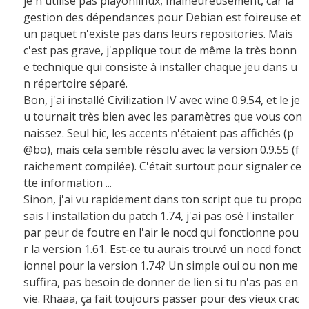
je n'utilise pas playonlinux, malheureusement, car la
gestion des dépendances pour Debian est foireuse et
un paquet n'existe pas dans leurs repositories. Mais
c'est pas grave, j'applique tout de même la très bonn
e technique qui consiste à installer chaque jeu dans u
n répertoire séparé.
Bon, j'ai installé Civilization IV avec wine 0.9.54, et le je
u tournait très bien avec les paramètres que vous con
naissez. Seul hic, les accents n'étaient pas affichés (p
@bo), mais cela semble résolu avec la version 0.9.55 (f
raichement compilée). C'était surtout pour signaler ce
tte information ...
Sinon, j'ai vu rapidement dans ton script que tu propo
sais l'installation du patch 1.74, j'ai pas osé l'installer
par peur de foutre en l'air le nocd qui fonctionne pou
r la version 1.61. Est-ce tu aurais trouvé un nocd fonct
ionnel pour la version 1.74? Un simple oui ou non me
suffira, pas besoin de donner de lien si tu n'as pas en
vie. Rhaaa, ça fait toujours passer pour des vieux crac