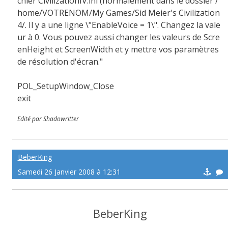
chier CivilizationIV.ini (normalement dans le dossier /
home/VOTRENOM/My Games/Sid Meier's Civilization
4/. Il y a une ligne \"EnableVoice = 1\". Changez la vale
ur à 0. Vous pouvez aussi changer les valeurs de Scre
enHeight et ScreenWidth et y mettre vos paramètres
de résolution d'écran."
POL_SetupWindow_Close
exit
Edité par Shadowritter
BeberKing
Samedi 26 Janvier 2008 à 12:31
BeberKing