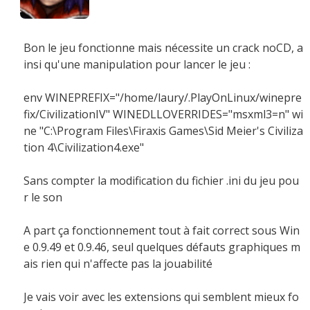
Bon le jeu fonctionne mais nécessite un crack noCD, a
insi qu'une manipulation pour lancer le jeu :
env WINEPREFIX="/home/laury/.PlayOnLinux/winepre
fix/CivilizationIV" WINEDLLOVERRIDES="msxml3=n" wi
ne "C:\Program Files\Firaxis Games\Sid Meier's Civiliza
tion 4\Civilization4.exe"
Sans compter la modification du fichier .ini du jeu pou
r le son
A part ça fonctionnement tout à fait correct sous Win
e 0.9.49 et 0.9.46, seul quelques défauts graphiques m
ais rien qui n'affecte pas la jouabilité
Je vais voir avec les extensions qui semblent mieux fo