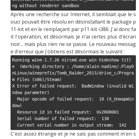
ng without renderer sandbox
Après une recherche sur Internet, il semblait que le s
ouci pouvait être résolu en désinstallant le package p
11-kit et en le remplaçant par p11-kit-i386. J'ai donc fa
it l'opération, et désormais je n'ai certes plus d'écran
noir... mais plus rien ne se passe. Le nouveau messag
e d'erreur que j'obtiens est désormais le suivant :
Running wine-1.7.26 nircmd.exe win hideshow titl
e  (Working directory : /home/alain-nadine/.PlayO
nLinux/wineprefix/Tomb_Raider_2013/drive_c/Progra
m Files (x86)/Steam)

X Error of failed request:  BadWindow (invalid Wi
ndow parameter)

  Major opcode of failed request:  10 (X_UnmapWin
dow)

  Resource id in failed request:  0x2800001

  Serial number of failed request:  138

  Current serial number in output stream:  142
C'est assez étrange et je ne sais pas comment m'en s