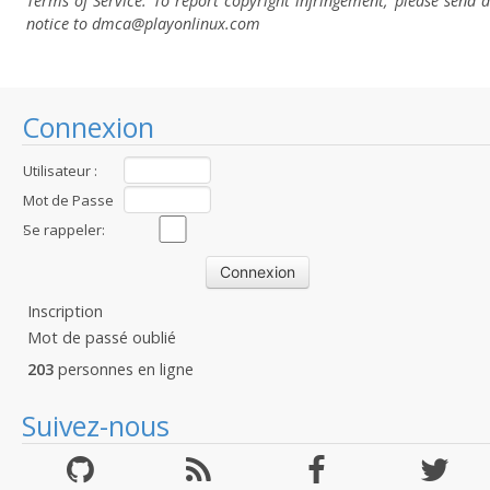
Terms of Service. To report copyright infringement, please send a
notice to dmca
@playonlinux.com
Connexion
Utilisateur :
Mot de Passe
:
Se rappeler:
Inscription
Mot de passé oublié
203
personnes en ligne
Suivez-nous