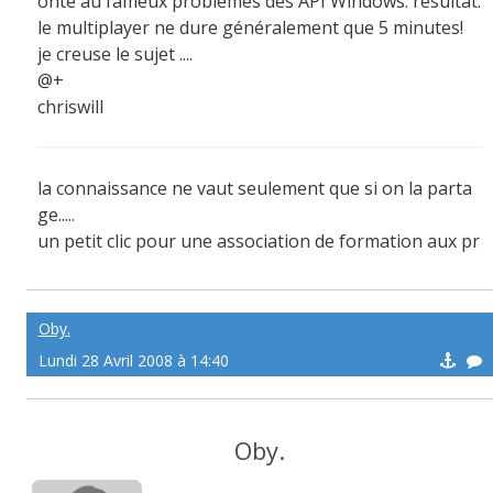
onté au fameux problèmes des API Windows: résultat:
le multiplayer ne dure généralement que 5 minutes!
je creuse le sujet ....
@+
chriswill
la connaissance ne vaut seulement que si on la parta
ge.....
un petit clic pour une association de formation aux pr
emiers secours:
http://afps971.e-monsite.com/
Oby.
Lundi 28 Avril 2008 à 14:40
Oby.