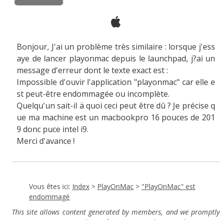
Bonjour, J'ai un problème très similaire : lorsque j'ess
aye de lancer playonmac depuis le launchpad, j?ai un
message d'erreur dont le texte exact est :
Impossible d'ouvir l'application "playonmac" car elle e
st peut-être endommagée ou incomplète.
Quelqu'un sait-il ä quoi ceci peut être dû ? Je précise q
ue ma machine est un macbookpro 16 pouces de 201
9 donc puce intel i9.
Merci d'avance !
Vous êtes ici:
Index
>
PlayOnMac
>
"PlayOnMac" est
endommagé
This site allows content generated by members, and we promptly