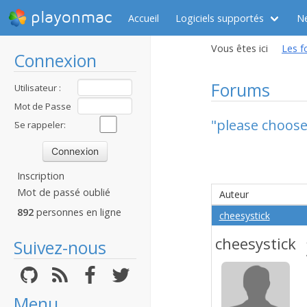
playonmac
Accueil
Logiciels supportés
N
Vous êtes ici
Les f
Connexion
Forums
Utilisateur :
Mot de Passe
"please choose
:
Se rappeler:
Inscription
Mot de passé oublié
Auteur
892
personnes en ligne
cheesystick
cheesystick
Suivez-nous
Menu