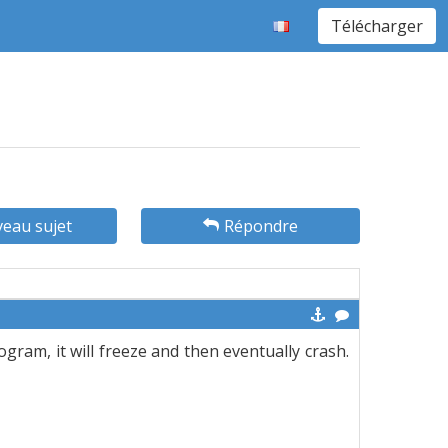
Télécharger
eau sujet
Répondre
rogram, it will freeze and then eventually crash.