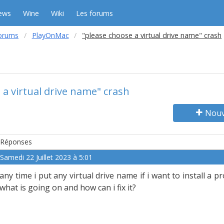
ews
Wine
Wiki
Les forums
orums
PlayOnMac
"please choose a virtual drive name" crash
 a virtual drive name" crash
Nouv
Réponses
Samedi 22 Juillet 2023 à 5:01
any time i put any virtual drive name if i want to install a p
what is going on and how can i fix it?