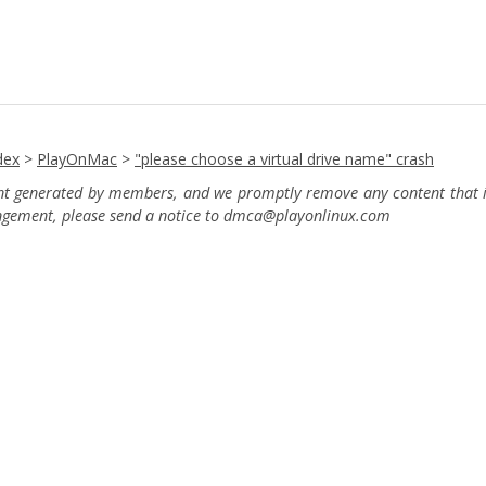
dex
>
PlayOnMac
>
"please choose a virtual drive name" crash
ent generated by members, and we promptly remove any content that in
ingement, please send a notice to dmca
@playonlinux.com