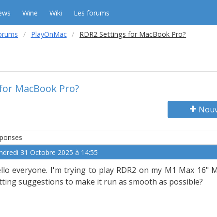
ews
Wine
Wiki
Les forums
orums
PlayOnMac
RDR2 Settings for MacBook Pro?
 for MacBook Pro?
Nouv
ponses
ndredi 31 Octobre 2025 à 14:55
llo everyone. I'm trying to play RDR2 on my M1 Max 16"
tting suggestions to make it run as smooth as possible?