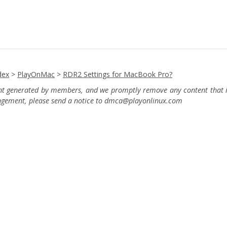
dex
>
PlayOnMac
>
RDR2 Settings for MacBook Pro?
ent generated by members, and we promptly remove any content that in
ingement, please send a notice to dmca
@playonlinux.com