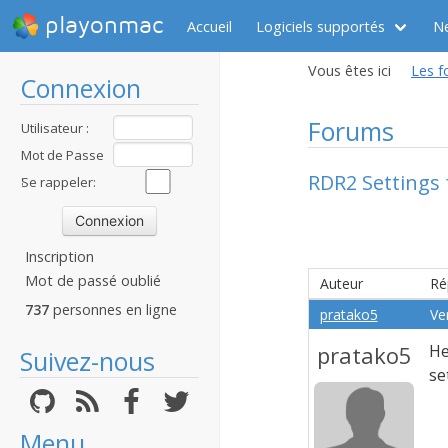
playonmac
Accueil
Logiciels supportés
N
Vous êtes ici
Les f
Connexion
Forums
Utilisateur :
Mot de Passe
RDR2 Settings
:
Se rappeler:
Inscription
Mot de passé oublié
Auteur
Ré
737
personnes en ligne
pratako5
Ve
pratako5
He
Suivez-nous
se
Menu