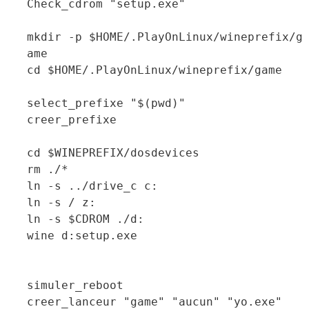
Check_cdrom "setup.exe"
mkdir -p $HOME/.PlayOnLinux/wineprefix/g
ame
cd $HOME/.PlayOnLinux/wineprefix/game
select_prefixe "$(pwd)"
creer_prefixe
cd $WINEPREFIX/dosdevices
rm ./*
ln -s ../drive_c c:
ln -s / z:
ln -s $CDROM ./d:
wine d:setup.exe
simuler_reboot
creer_lanceur "game" "aucun" "yo.exe"