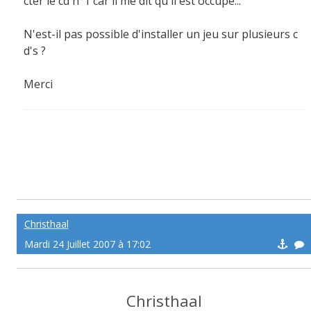
cter le cd n°1 car il me dit qu'il est occupé...
N'est-il pas possible d'installer un jeu sur plusieurs c
d's ?
Merci
Christhaal
Mardi 24 Juillet 2007 à 17:02
Christhaal