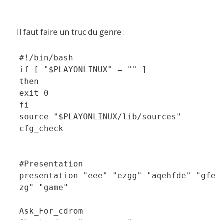
Il faut faire un truc du genre :
#!/bin/bash
if [ "$PLAYONLINUX" = "" ]
then
exit 0
fi
source "$PLAYONLINUX/lib/sources"
cfg_check
#Presentation
presentation "eee" "ezgg" "aqehfde" "gfe
zg" "game"
Ask_For_cdrom