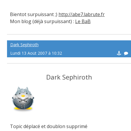
Bientot surpuissant ;)
http://abe7.labrute.fr
Mon blog (déjà surpuissant) :
Le BaB
Dark Sephiroth
Lundi 13 Aoüt 2007 à 10:32
Dark Sephiroth
Topic déplacé et doublon supprimé