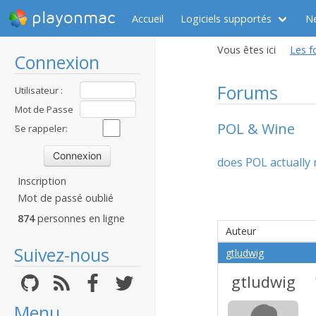
playonmac
Accueil
Logiciels supportés
N
Vous êtes ici
Les f
Connexion
Forums
Utilisateur :
Mot de Passe
POL & Wine
:
Se rappeler:
does POL actually 
Inscription
Mot de passé oublié
874
personnes en ligne
Auteur
Suivez-nous
gtludwig
gtludwig
Menu