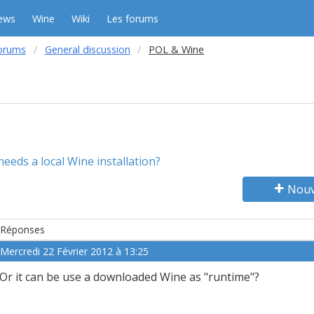
ews
Wine
Wiki
Les forums
orums
General discussion
POL & Wine
needs a local Wine installation?
Nouv
Réponses
Mercredi 22 Février 2012 à 13:25
Or it can be use a downloaded Wine as "runtime"?