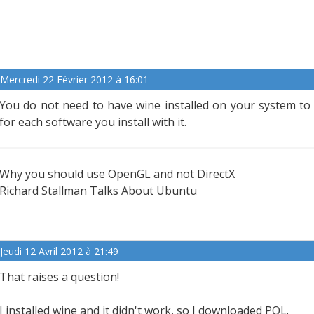
Mercredi 22 Février 2012 à 16:01
You do not need to have wine installed on your system to
for each software you install with it.
Why you should use OpenGL and not DirectX
Richard Stallman Talks About Ubuntu
Jeudi 12 Avril 2012 à 21:49
That raises a question!
I installed wine and it didn't work, so I downloaded POL.