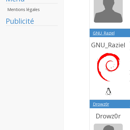
Mentions légales
Publicité
GNU_Raziel
GNU_Raziel
Drowz0r
Drowz0r