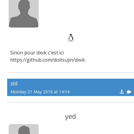
Sinon pour dxvk c'est ici
https://github.com/doitsujin/dxvk
yed
Monday 21 May 2018 at 14:54
yed