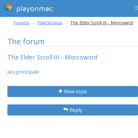
playonmac
Forums
PlayOnLinux
The Elder Scroll III - Morrowind
The forum
The Elder Scroll III - Morrowind
Jeu principale
New topic
Reply