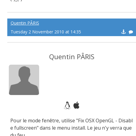
Suivez-moi si j'avance!
Tuez-moi si je recule!
Vengez-moi si je meurs!
Quentin PÂRIS
Tuesday 2 November 2010 at 14:35
Quentin PÂRIS
Pour le mode fenêtre, utilise "Fix OSX OpenGL - Disabl
e fullscreen" dans le menu install. Le jeu n'y verra que
du feu.