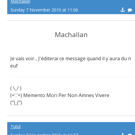
Machallan
Sunday 7 November 2010 at 11:06
Machallan
Je vais voir... J'éditerai ce message quand il y aura du n
euf
( \_/ )
(='.'=) Memento Mori Per Non Amnes Vivere
(")_(")
Suivez-moi si j'avance!
Tuez-moi si je recule!
Vengez-moi si je meurs!
Tutul