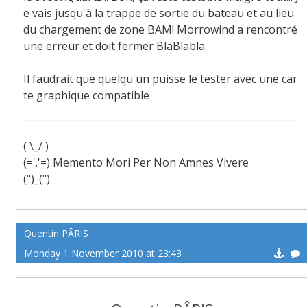
e vais jusqu'à la trappe de sortie du bateau et au lieu
du chargement de zone BAM! Morrowind a rencontré
une erreur et doit fermer BlaBlabla...
Il faudrait que quelqu'un puisse le tester avec une car
te graphique compatible
( \_/ )
(='.'=) Memento Mori Per Non Amnes Vivere
(")_(")
Suivez-moi si j'avance!
Tuez-moi si je recule!
Vengez-moi si je meurs!
Quentin PÂRIS
Monday 1 November 2010 at 23:43