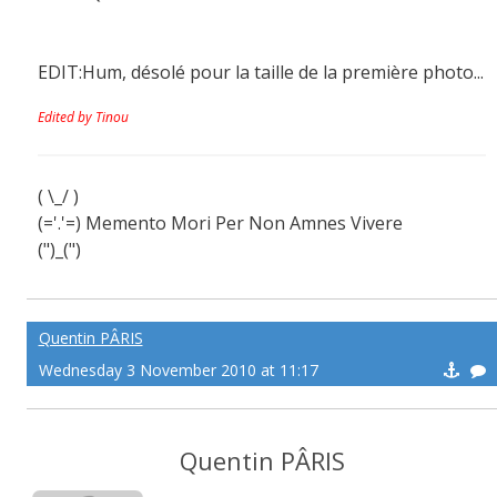
EDIT:Hum, désolé pour la taille de la première photo...
Edited by Tinou
( \_/ )
(='.'=) Memento Mori Per Non Amnes Vivere
(")_(")
Suivez-moi si j'avance!
Tuez-moi si je recule!
Vengez-moi si je meurs!
Quentin PÂRIS
Wednesday 3 November 2010 at 11:17
Quentin PÂRIS