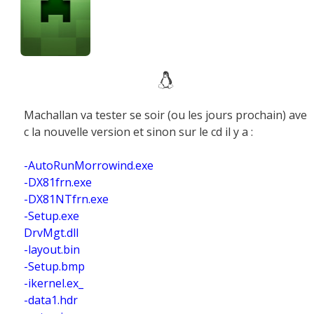
Machallan va tester se soir (ou les jours prochain) ave
c la nouvelle version et sinon sur le cd il y a :
-AutoRunMorrowind.exe
-DX81frn.exe
-DX81NTfrn.exe
-Setup.exe
DrvMgt.dll
-layout.bin
-Setup.bmp
-ikernel.ex_
-data1.hdr