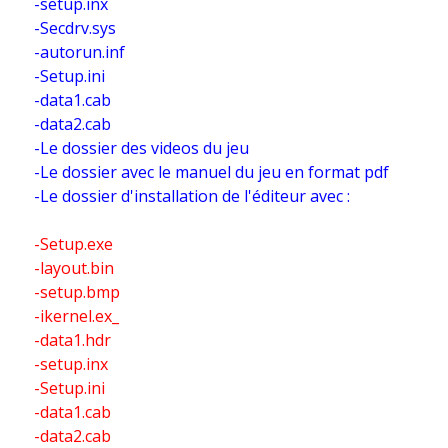
-setup.inx
-Secdrv.sys
-autorun.inf
-Setup.ini
-data1.cab
-data2.cab
-Le dossier des videos du jeu
-Le dossier avec le manuel du jeu en format pdf
-Le dossier d'installation de l'éditeur avec :
-Setup.exe
-layout.bin
-setup.bmp
-ikernel.ex_
-data1.hdr
-setup.inx
-Setup.ini
-data1.cab
-data2.cab