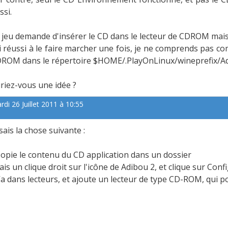
ssi.
 jeu demande d'insérer le CD dans le lecteur de CDROM mais 
ai réussi à le faire marcher une fois, je ne comprends pas c
ROM dans le répertoire $HOME/.PlayOnLinux/wineprefix/Ad
riez-vous une idée ?
rdi 26 Juillet 2011 à 10:55
sais la chose suivante :
Copie le contenu du CD application dans un dossier
Fais un clique droit sur l'icône de Adibou 2, et clique sur Con
Va dans lecteurs, et ajoute un lecteur de type CD-ROM, qui poi