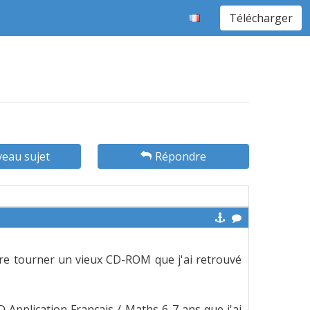
Télécharger
eau sujet
Répondre
faire tourner un vieux CD-ROM que j'ai retrouvé
 Application Français / Maths 6-7 ans que j'ai