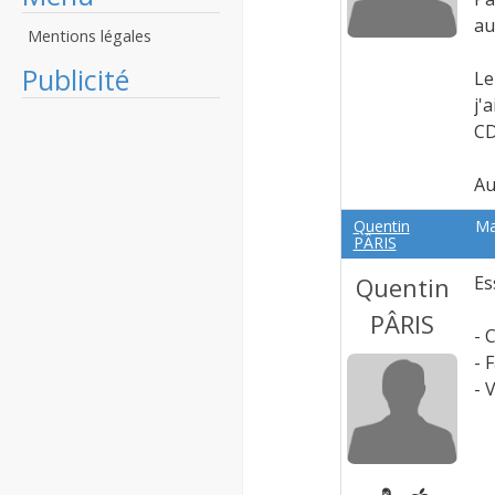
au
Mentions légales
Publicité
Le
j'
CD
Au
Quentin
Ma
PÂRIS
Quentin
Es
PÂRIS
- 
- 
- 