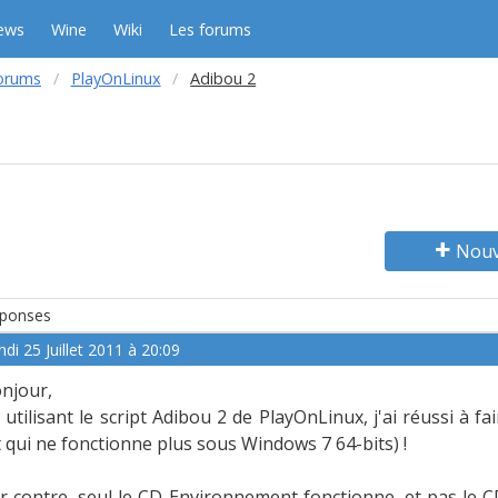
ews
Wine
Wiki
Les forums
orums
PlayOnLinux
Adibou 2
Nouv
ponses
ndi 25 Juillet 2011 à 20:09
njour,
 utilisant le script Adibou 2 de PlayOnLinux, j'ai réussi à 
t qui ne fonctionne plus sous Windows 7 64-bits) !
r contre, seul le CD Environnement fonctionne, et pas le CD