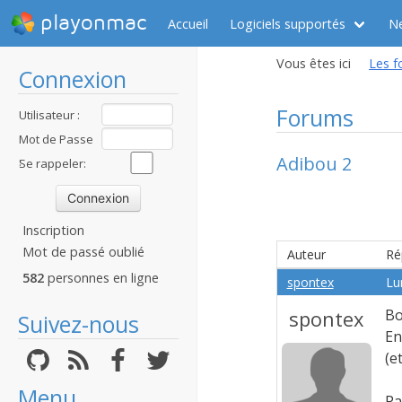
playonmac
Accueil
Logiciels supportés
N
Vous êtes ici
Les f
Connexion
Forums
Utilisateur :
Mot de Passe
Adibou 2
:
Se rappeler:
Inscription
Mot de passé oublié
Auteur
Ré
582
personnes en ligne
spontex
Lu
spontex
Bo
Suivez-nous
En
(e
Menu
Pa