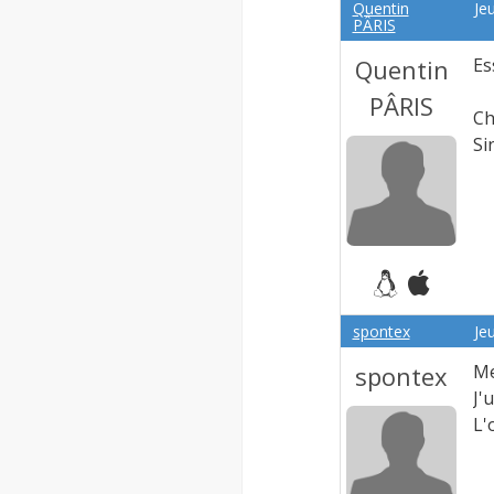
Quentin
Jeu
PÂRIS
Quentin
Es
PÂRIS
Ch
Si
spontex
Je
spontex
Me
J'
L'