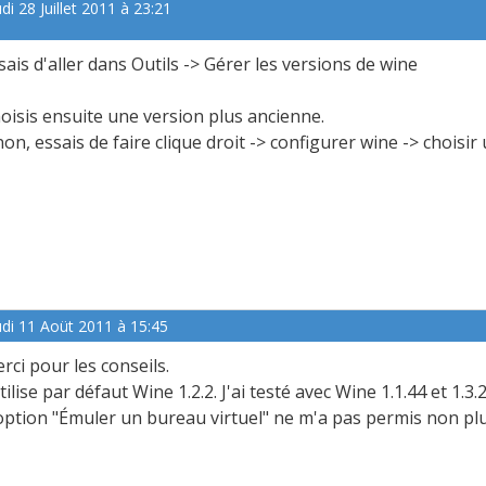
di 28 Juillet 2011 à 23:21
sais d'aller dans Outils -> Gérer les versions de wine
oisis ensuite une version plus ancienne.
non, essais de faire clique droit -> configurer wine -> choisir
udi 11 Aoüt 2011 à 15:45
rci pour les conseils.
utilise par défaut Wine 1.2.2. J'ai testé avec Wine 1.1.44 et 1.3.
option "Émuler un bureau virtuel" ne m'a pas permis non plus d