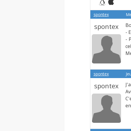
spontex
Me
spontex
Bo
- 
- 
ce
Me
spontex
Jeu
spontex
J'
Av
C'
en